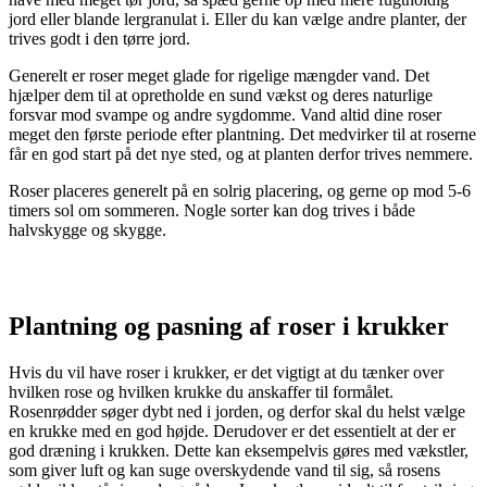
jord eller blande lergranulat i. Eller du kan vælge andre planter, der
trives godt i den tørre jord.
Generelt er roser meget glade for rigelige mængder vand. Det
hjælper dem til at opretholde en sund vækst og deres naturlige
forsvar mod svampe og andre sygdomme. Vand altid dine roser
meget den første periode efter plantning. Det medvirker til at roserne
får en god start på det nye sted, og at planten derfor trives nemmere.
Roser placeres generelt på en solrig placering, og gerne op mod 5-6
timers sol om sommeren. Nogle sorter kan dog trives i både
halvskygge og skygge.
Plantning og pasning af roser i
krukker
Hvis du vil have roser i krukker, er det vigtigt at du tænker over
hvilken rose og hvilken krukke du anskaffer til formålet.
Rosenrødder søger dybt ned i jorden, og derfor skal du helst vælge
en krukke med en god højde. Derudover er det essentielt at der er
god dræning i krukken. Dette kan eksempelvis gøres med vækstler,
som giver luft og kan suge overskydende vand til sig, så rosens