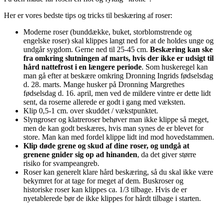
Her er vores bedste tips og tricks til beskæring af roser:
Moderne roser (bunddække, buket, storblomstrende og
engelske roser) skal klippes langt ned for at de holdes unge og
undgår sygdom. Gerne ned til 25-45 cm.
Beskæring kan ske
fra omkring slutningen af marts, hvis der ikke er udsigt til
hård nattefrost i en længere periode
. Som huskeregel kan
man gå efter at beskære omkring Dronning Ingrids fødselsdag
d. 28. marts. Mange husker på Dronning Margrethes
fødselsdag d. 16. april, men ved de mildere vintre er dette lidt
sent, da roserne allerede er godt i gang med væksten.
Klip 0,5-1 cm. over skuddet / vækstpunktet.
Slyngroser og klatreroser behøver man ikke klippe så meget,
men de kan godt beskæres, hvis man synes de er blevet for
store. Man kan med fordel klippe lidt ind mod hovedstammen.
Klip døde grene og skud af dine roser, og undgå at
grenene gnider sig op ad hinanden
, da det giver større
risiko for svampeangreb.
Roser kan generelt klare hård beskæring, så du skal ikke være
bekymret for at tage for meget af dem. Buskroser og
historiske roser kan klippes ca. 1/3 tilbage. Hvis de er
nyetablerede bør de ikke klippes for hårdt tilbage i starten.