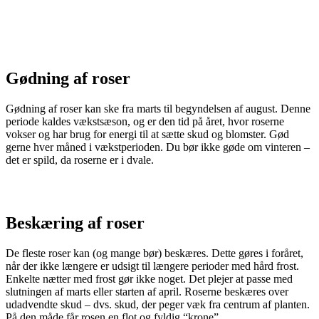
Gødning af roser
Gødning af roser kan ske fra marts til begyndelsen af august. Denne
periode kaldes vækstsæson, og er den tid på året, hvor roserne
vokser og har brug for energi til at sætte skud og blomster. Gød
gerne hver måned i vækstperioden. Du bør ikke gøde om vinteren –
det er spild, da roserne er i dvale.
Beskæring af roser
De fleste roser kan (og mange bør) beskæres. Dette gøres i foråret,
når der ikke længere er udsigt til længere perioder med hård frost.
Enkelte nætter med frost gør ikke noget. Det plejer at passe med
slutningen af marts eller starten af april. Roserne beskæres over
udadvendte skud – dvs. skud, der peger væk fra centrum af planten.
På den måde får rosen en flot og fyldig “krone”.