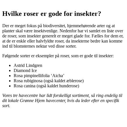
Hvilke roser er gode for insekter?
Der er meget fokus på biodiversitet, hjemmehørende arter og at
planter skal være insektvenlige. Nedenfor har vi samlet en liste over
de roser, som insekter generelt er meget glade for. Fælles for dem er,
at de er enkle eller halvfyldte roser, da insekterne bedre kan komme
ind til blomsternes nektar ved disse sorter.
Følgende sorter er eksempler på roser, som er gode til insekter:
Astrid Lindgren
Diamond Ice
Rosa pimpinellifolia ‘Aicha’
Rosa rubiginosa (også kaldet æblerose)
Rosa canina (også kaldet hunderose)
Vores tre havecentre har lidt forskelligt sortiment, så ring endelig til
dit lokale Grønne Hjem havecenter, hvis du leder efter en specifik
sort.