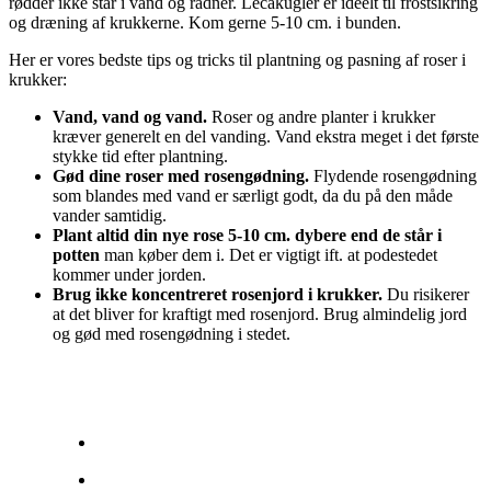
rødder ikke står i vand og rådner. Lecakugler er ideelt til frostsikring
og dræning af krukkerne. Kom gerne 5-10 cm. i bunden.
Her er vores bedste tips og tricks til plantning og pasning af roser i
krukker:
Vand, vand og vand.
Roser og andre planter i krukker
kræver generelt en del vanding. Vand ekstra meget i det første
stykke tid efter plantning.
Gød dine roser med rosengødning.
Flydende rosengødning
som blandes med vand er særligt godt, da du på den måde
vander samtidig.
Plant altid din nye rose 5-10 cm. dybere end de står i
potten
man køber dem i. Det er vigtigt ift. at podestedet
kommer under jorden.
Brug ikke koncentreret rosenjord i krukker.
Du risikerer
at det bliver for kraftigt med rosenjord. Brug almindelig jord
og gød med rosengødning i stedet.