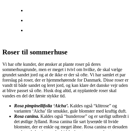
Roser til sommerhuse
Vi har ofte kunder, der ønsker at plante roser på deres
sommerhusgrunde, men er meget i tvivl om hvilke, de skal vælge
grundet sandet jord og at de ikke er der så ofte. Vi har samlet et par
foreslag på roser, der er hjemmehørende for Danmark. Disse roser er
vandt til både sandet og leret jord, og kan klare det danske vejr uden
at blive passet så ofte. Husk dog altid, at nyplantede roser skal
vandes en del det første stykke tid.
Rosa pimpinellifolia ‘Aicha’.
Kaldes også “klitrose” og
varianten ‘Aicha’ får smukke, gule blomster med kraftig duft.
Rosa canina.
Kaldes også “hunderose” og er særligt udbredt i
det østlige Jylland. Rosa canina får sart lyserøde til hvide
blomster, der er enkle og meget åbne. Rosa canina er desuden