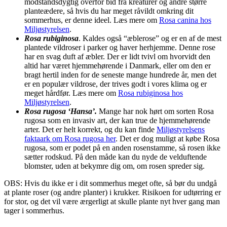
modstandsdygtig overfor bid fra kreaturer og andre større
planteædere, så hvis du har meget råvildt omkring dit
sommerhus, er denne ideel. Læs mere om
Rosa canina hos
Miljøstyrelsen
.
Rosa rubiginosa
. Kaldes også “æblerose” og er en af de mest
plantede vildroser i parker og haver herhjemme. Denne rose
har en svag duft af æbler. Der er lidt tvivl om hvorvidt den
altid har været hjemmehørende i Danmark, eller om den er
bragt hertil inden for de seneste mange hundrede år, men det
er en populær vildrose, der trives godt i vores klima og er
meget hårdfør. Læs mere om
Rosa rubiginosa hos
Miljøstyrelsen
.
Rosa rugosa ‘Hansa’.
Mange har nok hørt om sorten Rosa
rugosa som en invasiv art, der kan true de hjemmehørende
arter. Det er helt korrekt, og du kan finde
Miljøstyrelsens
faktaark om Rosa rugosa her
. Det er dog muligt at købe Rosa
rugosa, som er podet på en anden rosenstamme, så rosen ikke
sætter rodskud. På den måde kan du nyde de velduftende
blomster, uden at bekymre dig om, om rosen spreder sig.
OBS: Hvis du ikke er i dit sommerhus meget ofte, så bør du undgå
at plante roser (og andre planter) i krukker. Risikoen for udtørring er
for stor, og det vil være ærgerligt at skulle plante nyt hver gang man
tager i sommerhus.