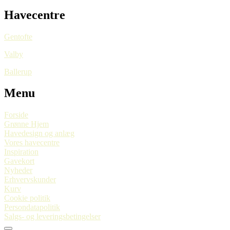
Havecentre
Gentofte
Valby
Ballerup
Menu
Forside
Grønne Hjem
Havedesign og anlæg
Vores havecentre
Inspiration
Gavekort
Nyheder
Erhvervskunder
Kurv
Cookie politik
Persondatapolitik
Salgs- og leveringsbetingelser