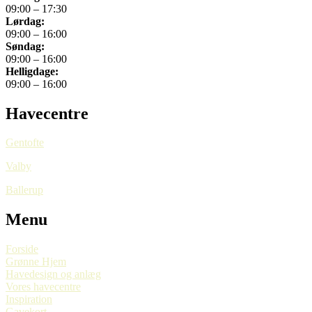
09:00 – 17:30
Lørdag:
09:00 – 16:00
Søndag:
09:00 – 16:00
Helligdage:
09:00 – 16:00
Havecentre
Gentofte
Valby
Ballerup
Menu
Forside
Grønne Hjem
Havedesign og anlæg
Vores havecentre
Inspiration
Gavekort