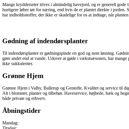
Mange krydderurter trives i almindelig havejord, og er generelt gode ti
hurtigere løber tør for næring, end hvis de er plantet direkte i jorden.
har indholdsstoffer, der ikke er skadelige for os at indtage, når plante
Gødning af indendørsplanter
Til indendørsplanter er gødningspinde en god og nem løsning. Gødning
gøre andet end at vande. Udover at gøde i vækstsæsonen, har mange pla
ikke sukkulenter.
Grønne Hjem
Grønne Hjem i Valby, Ballerup og Gentofte. Kvalitet og service til di
Alt i blomster, planter og tilbehør. Haveservice, højbede, hæk og h
både private og erhverv.
Åbningstider
Mandag:
Tirsdag: