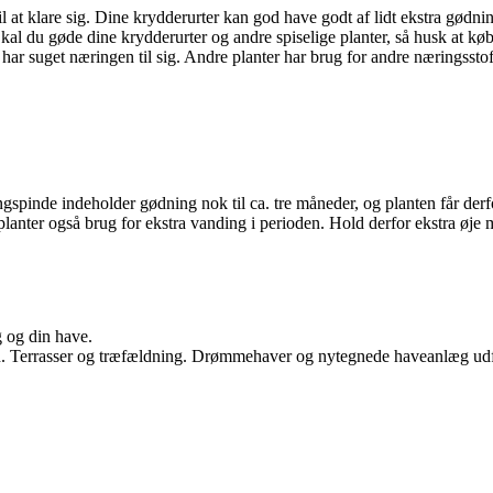
l at klare sig. Dine krydderurter kan god have godt af lidt ekstra gødnin
 Skal du gøde dine krydderurter og andre spiselige planter, så husk at købe
n har suget næringen til sig. Andre planter har brug for andre næringssto
spinde indeholder gødning nok til ca. tre måneder, og planten får derf
nter også brug for ekstra vanding i perioden. Hold derfor ekstra øje m
g og din have.
egn. Terrasser og træfældning. Drømmehaver og nytegnede haveanlæg udf