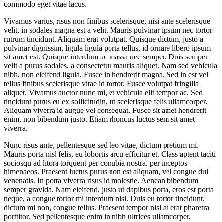
commodo eget vitae lacus.
Vivamus varius, risus non finibus scelerisque, nisi ante scelerisque
velit, in sodales magna est a velit. Mauris pulvinar ipsum nec tortor
rutrum tincidunt. Aliquam erat volutpat. Quisque dictum, justo a
pulvinar dignissim, ligula ligula porta tellus, id ornare libero ipsum
sit amet est. Quisque interdum ac massa nec semper. Duis semper
velit a purus sodales, a consectetur mauris aliquet. Nam sed vehicula
nibh, non eleifend ligula. Fusce in hendrerit magna. Sed in est vel
tellus finibus scelerisque vitae id tortor. Fusce volutpat fringilla
aliquet. Vivamus auctor nunc mi, et vehicula elit tempor ac. Sed
tincidunt purus eu ex sollicitudin, ut scelerisque felis ullamcorper.
Aliquam viverra id augue vel consequat. Fusce sit amet hendrerit
enim, non bibendum justo. Etiam rhoncus luctus sem sit amet
viverra.
Nunc risus ante, pellentesque sed leo vitae, dictum pretium mi.
Mauris porta nisl felis, eu lobortis arcu efficitur et. Class aptent taciti
sociosqu ad litora torquent per conubia nostra, per inceptos
himenaeos. Praesent luctus purus non est aliquam, vel congue dui
venenatis. In porta viverra risus id molestie. Aenean bibendum
semper gravida. Nam eleifend, justo ut dapibus porta, eros est porta
neque, a congue tortor mi interdum nisi. Duis eu tortor tincidunt,
dictum mi non, congue tellus. Praesent tempor nisi at erat pharetra
porttitor. Sed pellentesque enim in nibh ultrices ullamcorper.