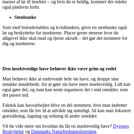
masser af læ til insekter – og hvis du er heldig, kommer der måske
også pindsvin forbi.
Stenbunke
Som med brændestablen og kvistbunken, giver en stenbunke også
læ og beskyttelse for insekterne. Placer gerne stenene hvor du
alligevel ikke skal rund og fjerne ukrudt – det gør det nemmere for
dig og insekterne.
Den insektvenlige have behøver ikke være grim og rodet
Man behøver ikke at endevende hele sin have, og droppe sine
smukke staudebede, for at gøre sin have mere insektvenlig. Lidt kan
også gøre det, og man kan nemt organisere det i små områder, som
det passer ind.
Faktisk kan havearbejdet blive en del nemmere, hvis man indretter
områder, som får lov til at udvikle sig naturligt. Så kan man fokusere
græsslåning, lugning og ordning til andre områder.
Vil du vide mere om hvordan du får en insektvenlig have?
Dyrenes
Beskyttelse
og
Danmarks Naturfredningsforening
.