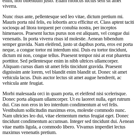
enim, non bibendum justo. Etiam rhoncus luctus sem sit amet
viverra.
Nunc risus ante, pellentesque sed leo vitae, dictum pretium mi.
Mauris porta nisl felis, eu lobortis arcu efficitur et. Class aptent taciti
sociosqu ad litora torquent per conubia nostra, per inceptos
himenaeos. Praesent luctus purus non est aliquam, vel congue dui
venenatis. In porta viverra risus id molestie. Aenean bibendum
semper gravida. Nam eleifend, justo ut dapibus porta, eros est porta
neque, a congue tortor mi interdum nisi. Duis eu tortor tincidunt,
dictum mi non, congue tellus. Praesent tempor nisi at erat pharetra
porttitor. Sed pellentesque enim in nibh ultrices ullamcorper.
Aliquam cursus diam sit amet felis tincidunt gravida. Praesent
dignissim ante lorem, vel blandit enim blandit ut. Donec sit amet
vehicula lacus. Duis auctor lectus sit amet augue hendrerit, ac
vehicula ante feugiat.
Morbi malesuada orci in quam porta, et eleifend nisi scelerisque.
Donec porta aliquam ullamcorper. Ut eu laoreet nulla, eget rutrum
dui. Cras non eros in leo interdum condimentum at vel felis.
Vestibulum sollicitudin maximus eros, molestie commodo nunc.
Nam ultricies leo dui, vitae elementum metus feugiat eget. Donec
tincidunt condimentum accumsan. Integer sed tincidunt dui. Aenean
vitae mattis ligula, a commodo libero. Vivamus imperdiet lectus
maximus venenatis pretium.