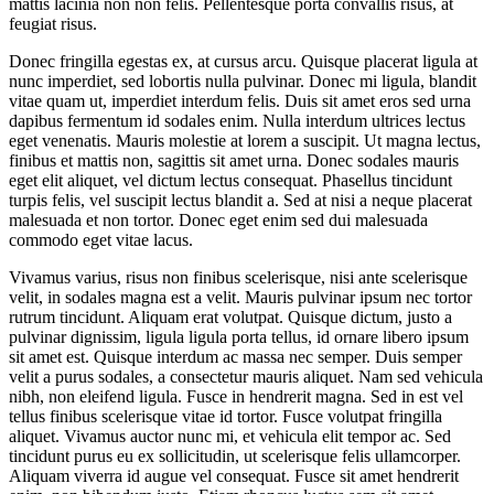
mattis lacinia non non felis. Pellentesque porta convallis risus, at
feugiat risus.
Donec fringilla egestas ex, at cursus arcu. Quisque placerat ligula at
nunc imperdiet, sed lobortis nulla pulvinar. Donec mi ligula, blandit
vitae quam ut, imperdiet interdum felis. Duis sit amet eros sed urna
dapibus fermentum id sodales enim. Nulla interdum ultrices lectus
eget venenatis. Mauris molestie at lorem a suscipit. Ut magna lectus,
finibus et mattis non, sagittis sit amet urna. Donec sodales mauris
eget elit aliquet, vel dictum lectus consequat. Phasellus tincidunt
turpis felis, vel suscipit lectus blandit a. Sed at nisi a neque placerat
malesuada et non tortor. Donec eget enim sed dui malesuada
commodo eget vitae lacus.
Vivamus varius, risus non finibus scelerisque, nisi ante scelerisque
velit, in sodales magna est a velit. Mauris pulvinar ipsum nec tortor
rutrum tincidunt. Aliquam erat volutpat. Quisque dictum, justo a
pulvinar dignissim, ligula ligula porta tellus, id ornare libero ipsum
sit amet est. Quisque interdum ac massa nec semper. Duis semper
velit a purus sodales, a consectetur mauris aliquet. Nam sed vehicula
nibh, non eleifend ligula. Fusce in hendrerit magna. Sed in est vel
tellus finibus scelerisque vitae id tortor. Fusce volutpat fringilla
aliquet. Vivamus auctor nunc mi, et vehicula elit tempor ac. Sed
tincidunt purus eu ex sollicitudin, ut scelerisque felis ullamcorper.
Aliquam viverra id augue vel consequat. Fusce sit amet hendrerit