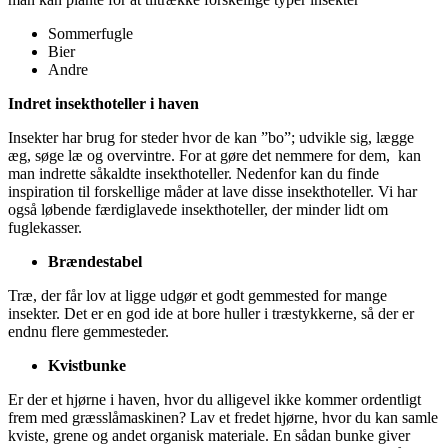
Sommerfugle
Bier
Andre
Indret insekthoteller i haven
Insekter har brug for steder hvor de kan ”bo”; udvikle sig, lægge
æg, søge læ og overvintre. For at gøre det nemmere for dem, kan
man indrette såkaldte insekthoteller. Nedenfor kan du finde
inspiration til forskellige måder at lave disse insekthoteller. Vi har
også løbende færdiglavede insekthoteller, der minder lidt om
fuglekasser.
Brændestabel
Træ, der får lov at ligge udgør et godt gemmested for mange
insekter. Det er en god ide at bore huller i træstykkerne, så der er
endnu flere gemmesteder.
Kvistbunke
Er der et hjørne i haven, hvor du alligevel ikke kommer ordentligt
frem med græsslåmaskinen? Lav et fredet hjørne, hvor du kan samle
kviste, grene og andet organisk materiale. En sådan bunke giver