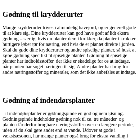
Gødning til krydderurter
Mange krydderurter trives i almindelig havejord, og er generelt gode
til at klare sig. Dine krydderurter kan god have godt af lidt ekstra
gødning – særligt hvis du planter dem i krukker, da planter i krukker
hurtigere løber tør for næring, end hvis de er plantet direkte i jorden.
Skal du gøde dine krydderurter og andre spiselige planter, så husk at
købe gødning specifikt til spiselige planter. Gødning til spiselige
planter har indholdsstoffer, der ikke er skadelige for os at indtage,
når planten har suget næringen til sig. Andre planter har brug for
andre næringsstoffer og mineraler, som det ikke anbefales at indtage.
Gødning af indendørsplanter
Til indendørsplanter er gødningspinde en god og nem løsning.
Gødningspinde indeholder gødning nok til ca. tre måneder, og
planten får derfor brugbare næringsstoffer over en længere periode,
uden af du skal gøre andet end at vande. Udover at gøde i
vækstsæsonen, har mange planter også brug for ekstra vanding i